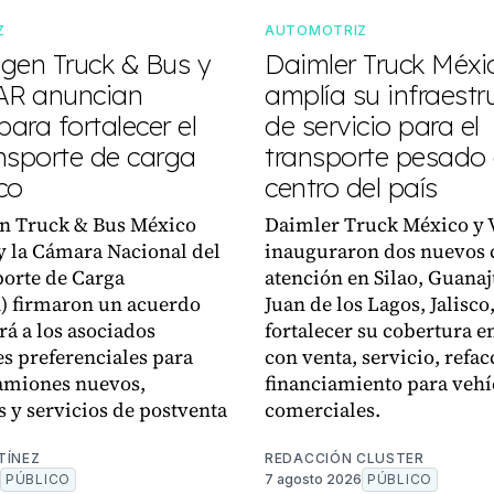
Z
AUTOMOTRIZ
gen Truck & Bus y
Daimler Truck Méxi
R anuncian
amplía su infraestr
para fortalecer el
de servicio para el
nsporte de carga
transporte pesado 
co
centro del país
n Truck & Bus México
Daimler Truck México y 
 la Cámara Nacional del
inauguraron dos nuevos 
orte de Carga
atención en Silao, Guanaj
 firmaron un acuerdo
Juan de los Lagos, Jalisco
rá a los asociados
fortalecer su cobertura en
s preferenciales para
con venta, servicio, refac
amiones nuevos,
financiamiento para vehí
s y servicios de postventa
comerciales.
TÍNEZ
REDACCIÓN CLUSTER
PÚBLICO
7 agosto 2026
PÚBLICO