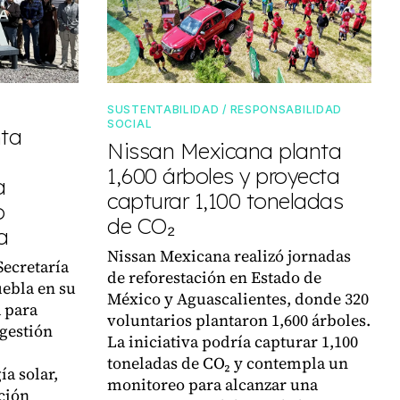
SUSTENTABILIDAD / RESPONSABILIDAD
SOCIAL
nta
Nissan Mexicana planta
1,600 árboles y proyecta
a
capturar 1,100 toneladas
o
de CO₂
a
Nissan Mexicana realizó jornadas
Secretaría
de reforestación en Estado de
ebla en su
México y Aguascalientes, donde 320
a para
voluntarios plantaron 1,600 árboles.
 gestión
La iniciativa podría capturar 1,100
toneladas de CO₂ y contempla un
a solar,
monitoreo para alcanzar una
ción