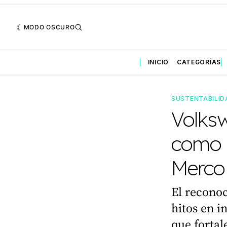
MODO OSCURO
INICIO
CATEGORÍAS
SUSTENTABILID
Volks
como l
Merco
El reconoc
hitos en i
que fortal