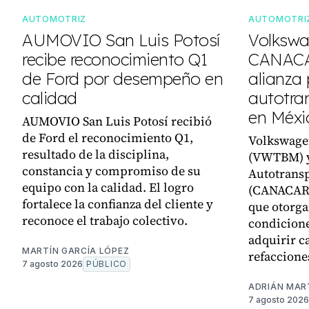
AUTOMOTRIZ
AUTOMOTRI
AUMOVIO San Luis Potosí
Volkswa
recibe reconocimiento Q1
CANACA
de Ford por desempeño en
alianza 
calidad
autotra
en Méxi
AUMOVIO San Luis Potosí recibió
de Ford el reconocimiento Q1,
Volkswage
resultado de la disciplina,
(VWTBM) y
constancia y compromiso de su
Autotransp
equipo con la calidad. El logro
(CANACAR)
fortalece la confianza del cliente y
que otorga
reconoce el trabajo colectivo.
condicione
adquirir c
MARTÍN GARCÍA LÓPEZ
refaccione
7 agosto 2026
PÚBLICO
ADRIÁN MAR
7 agosto 2026