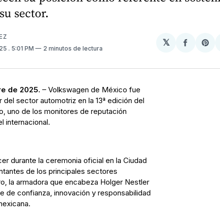
su sector.
EZ
𝕏
Compart
Sh
025
. 5:01 PM
2 minutos de lectura
en
on
Facebo
Pin
re de 2025.
– Volkswagen de México fue
 del sector automotriz en la 13ª edición del
 uno de los monitores de reputación
l internacional.
er durante la ceremonia oficial en la Ciudad
tantes de los principales sectores
ro, la armadora que encabeza Holger Nestler
e de confianza, innovación y responsabilidad
 mexicana.