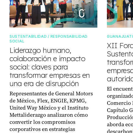
SUSTENTABILIDAD / RESPONSABILIDAD
GUANAJUAT
SOCIAL
XII For
Liderazgo humano,
Sustent
colaboración e impacto
transfo
social: claves para
empresar
transformar empresas en
autorida
una era de disrupción
El encuent
Representantes de General Motors
organizado
de México, Flex, ENGIE, KPMG,
Comercio 
United Way México y el Instituto
Capítulo G
Mettaliderazgo analizaron cómo
Producción
convertir los compromisos
aborda eco
corporativos en estrategias
descarboni