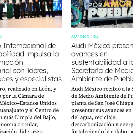
O
AUTOMOTRIZ
o Internacional de
Audi México prese
abilidad impulsa la
avances en
rmación
sustentabilidad a l
ial con líderes,
Secretaría de Medi
des y especialistas
Ambiente de Puebl
ro, realizado en León, y
Audi México recibió a la 
 por la Cámara de
de Medio Ambiente de Pu
México–Estados Unidos
planta de San José Chiap
uanajuato y el Centro de
presentar sus avances en
 más Limpia del Bajío,
del agua, reciclaje,
nomía circular,
descarbonización y energí
zación, liderazgo,
fortaleciendo la colabora