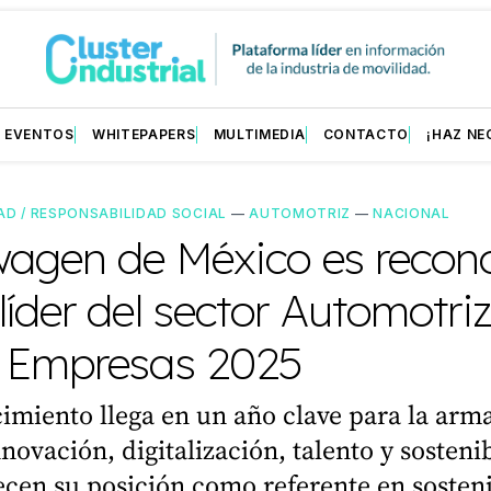
EVENTOS
WHITEPAPERS
MULTIMEDIA
CONTACTO
¡HAZ NE
AD / RESPONSABILIDAD SOCIAL
—
AUTOMOTRIZ
—
NACIONAL
wagen de México es recon
íder del sector Automotri
 Empresas 2025
imiento llega en un año clave para la arm
nnovación, digitalización, talento y sosteni
ecen su posición como referente en sosten