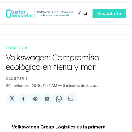
Suscríbete
LOGÍSTICA
Volkswagen: Compromiso
ecológico en tierra y mar
CLUSTER 1
20 noviembre 2019
. 11:41 AM
3 minutos de lectura
𝕏
Compartir
Share
Compartir
Share
Compartir
en
on
en
on
via
Facebook
Pinterest
LinkedIn
WhatsApp
Email
Volkswagen Group Logistics
es
la primera