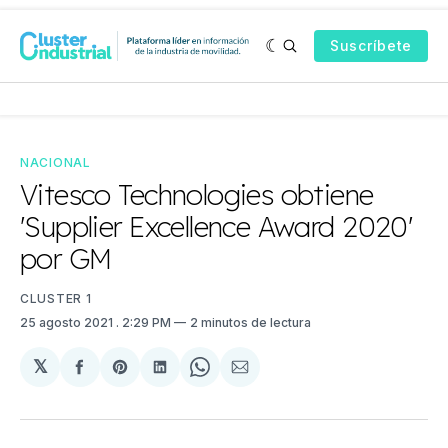
Suscríbete
NACIONAL
Vitesco Technologies obtiene
'Supplier Excellence Award 2020'
por GM
CLUSTER 1
25 agosto 2021
. 2:29 PM
2 minutos de lectura
𝕏
Compartir
Share
Compartir
Share
Compartir
en
on
en
on
via
Facebook
Pinterest
LinkedIn
WhatsApp
Email