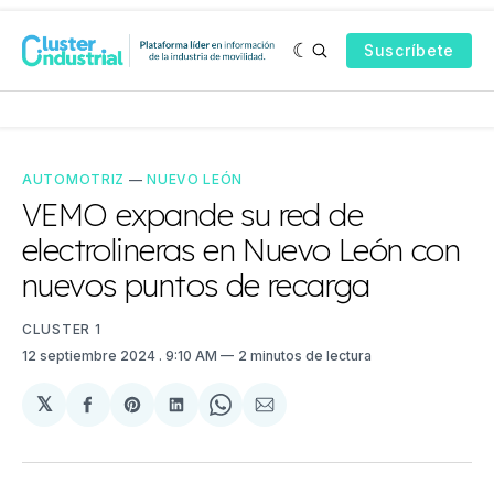
Suscríbete
AUTOMOTRIZ
—
NUEVO LEÓN
VEMO expande su red de
electrolineras en Nuevo León con
nuevos puntos de recarga
CLUSTER 1
12 septiembre 2024
. 9:10 AM
2 minutos de lectura
𝕏
Compartir
Share
Compartir
Share
Compartir
en
on
en
on
via
Facebook
Pinterest
LinkedIn
WhatsApp
Email