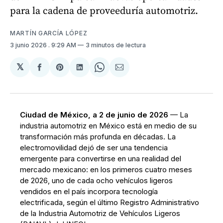
para la cadena de proveeduría automotriz.
MARTÍN GARCÍA LÓPEZ
3 junio 2026
. 9:29 AM
3 minutos de lectura
𝕏
Compartir
Share
Compartir
Share
Compartir
en
on
en
on
via
Facebook
Pinterest
LinkedIn
WhatsApp
Email
Ciudad de México, a 2 de junio de 2026
— La
industria automotriz en México está en medio de su
transformación más profunda en décadas. La
electromovilidad dejó de ser una tendencia
emergente para convertirse en una realidad del
mercado mexicano: en los primeros cuatro meses
de 2026, uno de cada ocho vehículos ligeros
vendidos en el país incorpora tecnología
electrificada, según el último Registro Administrativo
de la Industria Automotriz de Vehículos Ligeros