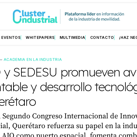
EVENTOS
WHITEPAPERS
MULTIMEDIA
CONTACTO
¡HAZ NE
—
ACADEMIA EN LA INDUSTRIA
y SEDESU promueven avi
table y desarrollo tecnoló
erétaro
l Segundo Congreso Internacional de Inno
al, Querétaro refuerza su papel en la indu
l AIQ como puerto espacial, fomenta comb