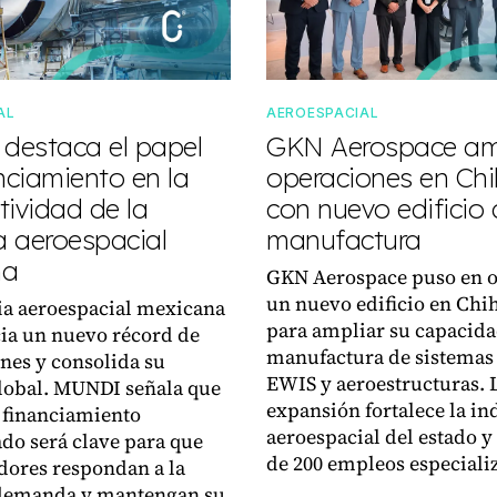
AL
AEROESPACIAL
estaca el papel
GKN Aerospace am
nciamiento en la
operaciones en Ch
tividad de la
con nuevo edificio
a aeroespacial
manufactura
na
GKN Aerospace puso en 
un nuevo edificio en Ch
ia aeroespacial mexicana
para ampliar su capacida
ia un nuevo récord de
manufactura de sistemas 
nes y consolida su
EWIS y aeroestructuras. 
lobal. MUNDI señala que
expansión fortalece la in
a financiamiento
aeroespacial del estado 
ado será clave para que
de 200 empleos especiali
dores respondan a la
 demanda y mantengan su