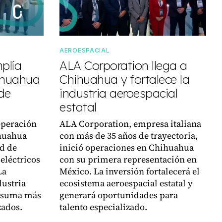
AEROESPACIAL
plía
ALA Corporation llega a
ihuahua
Chihuahua y fortalece la
 de
industria aeroespacial
estatal
operación
ALA Corporation, empresa italiana
ihuahua
con más de 35 años de trayectoria,
d de
inició operaciones en Chihuahua
eléctricos
con su primera representación en
La
México. La inversión fortalecerá el
dustria
ecosistema aeroespacial estatal y
y suma más
generará oportunidades para
zados.
talento especializado.