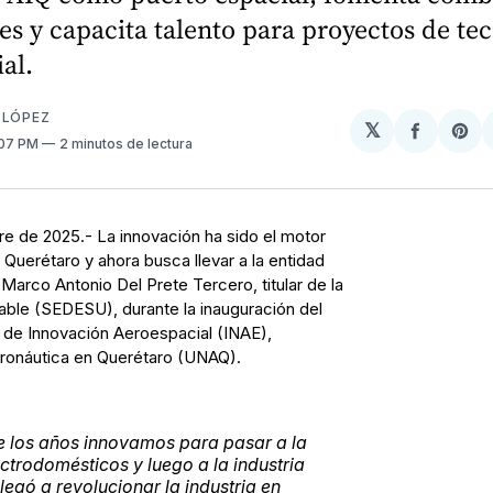
es y capacita talento para proyectos de te
al.
 LÓPEZ
𝕏
Compart
Sh
1:07 PM
2 minutos de lectura
en
on
Facebo
Pin
re de 2025.- La innovación ha sido el motor
n Querétaro y ahora busca llevar a la entidad
 Marco Antonio Del Prete Tercero, titular de la
able (SEDESU), durante la inauguración del
de Innovación Aeroespacial (INAE),
eronáutica en Querétaro (UNAQ).
de los años innovamos para pasar a la
ectrodomésticos y luego a la industria
egó a revolucionar la industria en