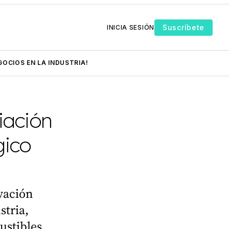
Suscríbete
INICIA SESIÓN
GOCIOS EN LA INDUSTRIA!
ación
gico
vación
stria,
ustibles