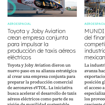
AEROESPACIAL
AEROESPACI
Toyota y Joby Aviation
MUNDI d
crean empresa conjunta
del fina
para impulsar la
competi
producción de taxis aéreos
industri
eléctricos
mexica
Toyota y Joby Aviation dieron un
La industr
nuevo paso en su alianza estratégica
avanza hac
al crear una empresa conjunta para
exportacio
preparar la producción comercial
posición g
de aeronaves eVTOL. La iniciativa
el acceso 
busca acelerar el desarrollo de taxis
especializ
aéreos eléctricos como parte de su
los provee
visión de movilidad sustentable.
creciente