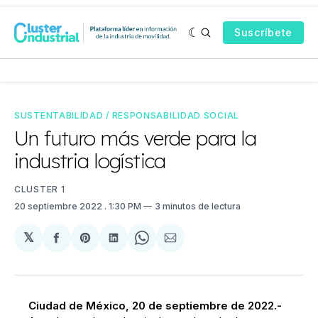
Suscríbete
SUSTENTABILIDAD / RESPONSABILIDAD SOCIAL
Un futuro más verde para la
industria logística
CLUSTER 1
20 septiembre 2022
. 1:30 PM
3 minutos de lectura
𝕏
Compartir
Share
Compartir
Share
Compartir
en
on
en
on
via
Facebook
Pinterest
LinkedIn
WhatsApp
Email
Ciudad de México, 20 de septiembre de 2022.-