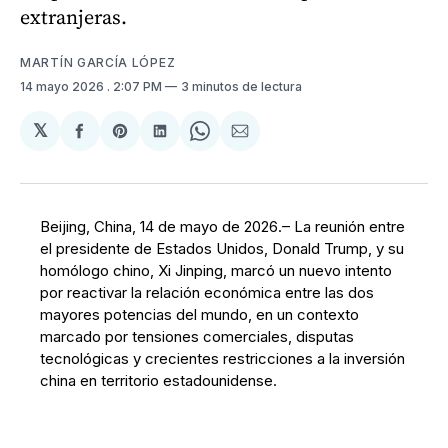
extranjeras.
MARTÍN GARCÍA LÓPEZ
14 mayo 2026
. 2:07 PM
3 minutos de lectura
𝕏
Compartir
Share
Compartir
Share
Compartir
en
on
en
on
via
Facebook
Pinterest
LinkedIn
WhatsApp
Email
Beijing, China, 14 de mayo de 2026.– La reunión entre
el presidente de Estados Unidos, Donald Trump, y su
homólogo chino, Xi Jinping, marcó un nuevo intento
por reactivar la relación económica entre las dos
mayores potencias del mundo, en un contexto
marcado por tensiones comerciales, disputas
tecnológicas y crecientes restricciones a la inversión
china en territorio estadounidense.