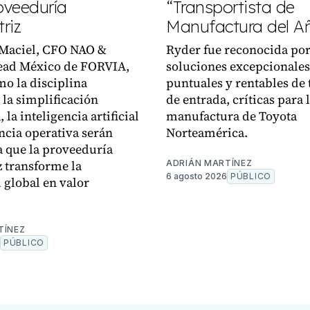
oveeduría
“Transportista de
riz
Manufactura del A
 Maciel, CFO NAO &
Ryder fue reconocida por
ead México de FORVIA,
soluciones excepcionales
mo la disciplina
puntuales y rentables de 
 la simplificación
de entrada, críticas para 
, la inteligencia artificial
manufactura de Toyota
encia operativa serán
Norteamérica.
a que la proveeduría
 transforme la
ADRIÁN MARTÍNEZ
6 agosto 2026
PÚBLICO
d global en valor
.
TÍNEZ
PÚBLICO