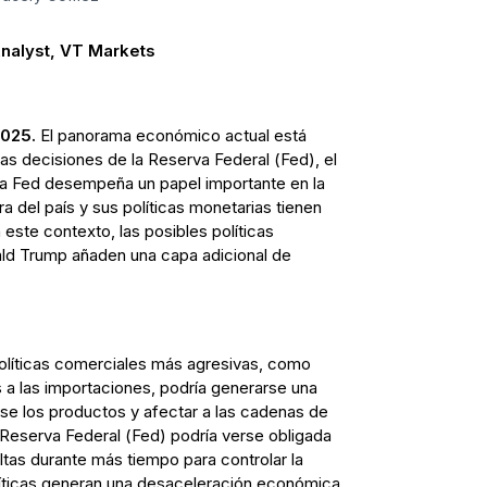
nalyst, VT Markets
2025.
El panorama económico actual está
s decisiones de la Reserva Federal (Fed), el
a Fed desempeña un papel importante en la
a del país y sus políticas monetarias tienen
 este contexto, las posibles políticas
ld Trump añaden una capa adicional de
políticas comerciales más agresivas, como
 a las importaciones, podría generarse una
rse los productos y afectar a las cadenas de
a Reserva Federal (Fed) podría verse obligada
ltas durante más tiempo para controlar la
olíticas generan una desaceleración económica