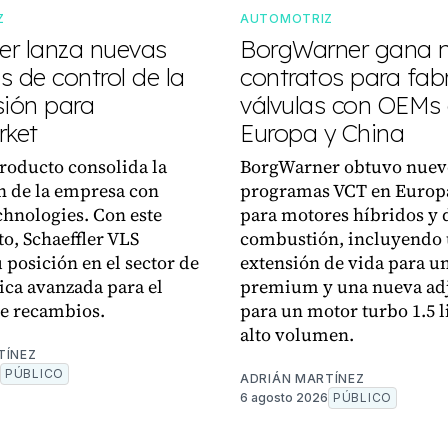
Z
AUTOMOTRIZ
ler lanza nuevas
BorgWarner gana 
 de control de la
contratos para fabr
sión para
válvulas con OEMs
rket
Europa y China
roducto consolida la
BorgWarner obtuvo nuev
n de la empresa con
programas VCT en Europ
chnologies. Con este
para motores híbridos y 
o, Schaeffler VLS
combustión, incluyendo
 posición en el sector de
extensión de vida para u
nica avanzada para el
premium y una nueva ad
e recambios.
para un motor turbo 1.5 l
alto volumen.
TÍNEZ
PÚBLICO
ADRIÁN MARTÍNEZ
6 agosto 2026
PÚBLICO