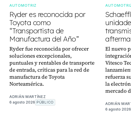
AUTOMOTRIZ
AUTOMOTRI
Ryder es reconocida por
Schaeff
Toyota como
unidades
“Transportista de
transmi
Manufactura del Año”
afterma
Ryder fue reconocida por ofrecer
El nuevo p
soluciones excepcionales,
integració
puntuales y rentables de transporte
Vitesco Te
de entrada, críticas para la red de
lanzamient
manufactura de Toyota
refuerza su
Norteamérica.
la electró
mercado d
ADRIÁN MARTÍNEZ
6 agosto 2026
PÚBLICO
ADRIÁN MAR
6 agosto 2026