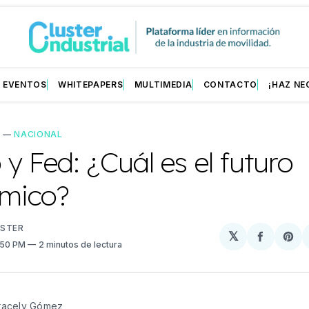
EVENTOS
WHITEPAPERS
MULTIMEDIA
CONTACTO
¡HAZ NE
L
—
NACIONAL
y Fed: ¿Cuál es el futuro
mico?
USTER
𝕏
Compart
Sh
3:50 PM
2 minutos de lectura
en
on
Facebo
Pin
racely Gómez