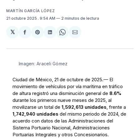
MARTÍN GARCÍA LÓPEZ
21 octubre 2025
. 9:54 AM
2 minutos de lectura
𝕏
Compartir
Share
Compartir
Share
Compartir
en
on
en
on
via
Facebook
Pinterest
LinkedIn
WhatsApp
Email
Imagen: Araceli Gómez
Ciudad de México, 21 de octubre de 2025.— El
movimiento de vehículos por vía marítima en tráfico
de altura registró una disminución general de
8.6%
durante los primeros nueve meses de 2025, al
movilizarse un total de
1,592,613 unidades
, frente a
1,742,940 unidades
del mismo periodo de 2024, de
acuerdo con datos de las Administraciones del
Sistema Portuario Nacional, Administraciones
Portuarias Integrales y otros Concesionarios.