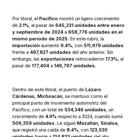
Por litoral, el
Pacífico
mostró un ligero crecimiento
de
2.1%
, al pasar de
645,231 unidades entre enero
y septiembre de 2024
a
658,776 unidades en el
mismo periodo de 2025
. En este rubro, la
importación
aumentó
9.4%
, con
511,979 unidades
frente a
467,827 unidades
del año anterior. Sin
embargo, las
exportaciones
retrocedieron
17.3%
, al
pasar de
177,404
a
146,797 unidades
.
Dentro de este litoral, el puerto de
Lázaro
Cárdenas, Michoacán
, se mantuvo como el
principal punto de movimiento automotriz del
Pacífico, con un total de
534,346 unidades
, un
crecimiento de
4.9%
respecto a 2024, cuando sumó
509,359 unidades
. Le siguió
Mazatlán, Sinaloa
,
que registró una caída de
8.4%
, con
123,530
unidades
frente a
134,833 unidades
del año