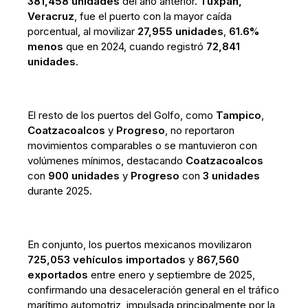
381,458 unidades
del año anterior.
Tuxpan,
Veracruz
, fue el puerto con la mayor caída
porcentual, al movilizar
27,955 unidades
,
61.6%
menos
que en 2024, cuando registró
72,841
unidades
.
El resto de los puertos del Golfo, como
Tampico
,
Coatzacoalcos
y
Progreso
, no reportaron
movimientos comparables o se mantuvieron con
volúmenes mínimos, destacando
Coatzacoalcos
con
900 unidades
y
Progreso
con
3 unidades
durante 2025.
En conjunto, los puertos mexicanos movilizaron
725,053 vehículos importados
y
867,560
exportados
entre enero y septiembre de 2025,
confirmando una desaceleración general en el tráfico
marítimo automotriz, impulsada principalmente por la