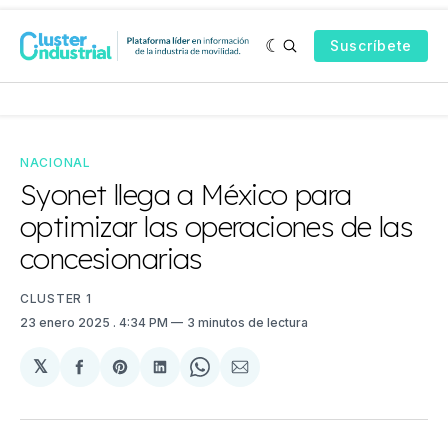
Suscríbete
NACIONAL
Syonet llega a México para
optimizar las operaciones de las
concesionarias
CLUSTER 1
23 enero 2025
. 4:34 PM
3 minutos de lectura
𝕏
Compartir
Share
Compartir
Share
Compartir
en
on
en
on
via
Facebook
Pinterest
LinkedIn
WhatsApp
Email