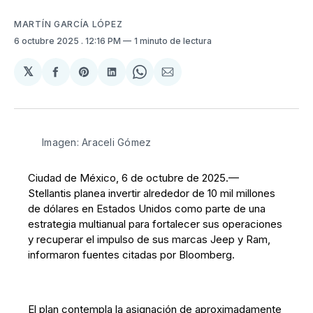
MARTÍN GARCÍA LÓPEZ
6 octubre 2025
. 12:16 PM
1 minuto de lectura
𝕏
Compartir
Share
Compartir
Share
Compartir
en
on
en
on
via
Facebook
Pinterest
LinkedIn
WhatsApp
Email
Imagen: Araceli Gómez
Ciudad de México, 6 de octubre de 2025.—
Stellantis planea invertir alrededor de 10 mil millones
de dólares en Estados Unidos como parte de una
estrategia multianual para fortalecer sus operaciones
y recuperar el impulso de sus marcas Jeep y Ram,
informaron fuentes citadas por Bloomberg.
El plan contempla la asignación de aproximadamente