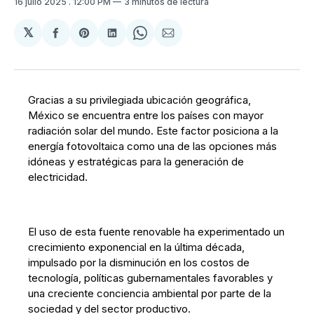
16 julio 2025
. 12:00 PM
3 minutos de lectura
𝕏
Compartir
Share
Compartir
Share
Compartir
en
on
en
on
via
Facebook
Pinterest
LinkedIn
WhatsApp
Email
Gracias a su privilegiada ubicación geográfica,
México se encuentra entre los países con mayor
radiación solar del mundo. Este factor posiciona a la
energía fotovoltaica como una de las opciones más
idóneas y estratégicas para la generación de
electricidad.
El uso de esta fuente renovable ha experimentado un
crecimiento exponencial en la última década,
impulsado por la disminución en los costos de
tecnología, políticas gubernamentales favorables y
una creciente conciencia ambiental por parte de la
sociedad y del sector productivo.