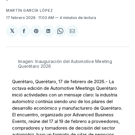
MARTÍN GARCÍA LÓPEZ
17 febrero 2026
. 11:03 AM
4 minutos de lectura
𝕏
Compartir
Share
Compartir
Share
Compartir
en
on
en
on
via
Facebook
Pinterest
LinkedIn
WhatsApp
Email
Imagen: Inauguración del Automotive Meeting 
Querétaro 2026
Querétaro, Querétaro, 17 de febrero de 2026.- La
octava edición de Automotive Meetings Querétaro
inició actividades con un mensaje claro: la industria
automotriz continúa siendo uno de los pilares del
desarrollo económico y manufacturero de Querétaro.
El encuentro, organizado por Advanced Business
Events, reúne del 17 al 19 de febrero a proveedores,
compradores y tomadores de decisión del sector
automotriz, bajo un formato de citas de negocios,