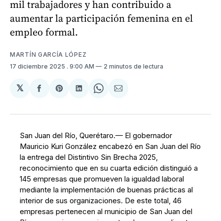
mil trabajadores y han contribuido a
aumentar la participación femenina en el
empleo formal.
MARTÍN GARCÍA LÓPEZ
17 diciembre 2025
. 9:00 AM
2 minutos de lectura
𝕏
Compartir
Share
Compartir
Share
Compartir
en
on
en
on
via
Facebook
Pinterest
LinkedIn
WhatsApp
Email
San Juan del Río, Querétaro.— El gobernador
Mauricio Kuri González encabezó en San Juan del Río
la entrega del Distintivo Sin Brecha 2025,
reconocimiento que en su cuarta edición distinguió a
145 empresas que promueven la igualdad laboral
mediante la implementación de buenas prácticas al
interior de sus organizaciones. De este total, 46
empresas pertenecen al municipio de San Juan del