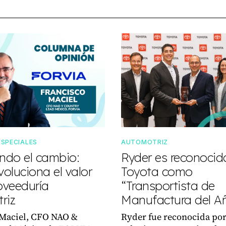
ESPECIALES
AUTOMOTRIZ
do el cambio:
Ryder es reconocid
oluciona el valor
Toyota como
oveeduría
“Transportista de
riz
Manufactura del A
 Maciel, CFO NAO &
Ryder fue reconocida por