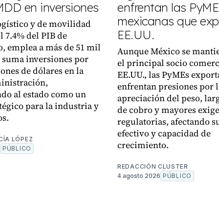
MDD en inversiones
enfrentan las PyME
mexicanas que exp
logístico y de movilidad
EE.UU.
el 7.4% del PIB de
, emplea a más de 51 mil
Aunque México se manti
 suma inversiones por
el principal socio comerc
lones de dólares en la
EE.UU., las PyMEs export
inistración,
enfrentan presiones por l
do al estado como un
apreciación del peso, lar
tégico para la industria y
de cobro y mayores exig
os.
regulatorias, afectando su
efectivo y capacidad de
CÍA LÓPEZ
crecimiento.
PÚBLICO
REDACCIÓN CLUSTER
4 agosto 2026
PÚBLICO