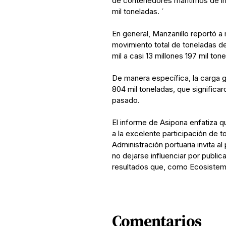
de contenedores marítimos de imp
mil toneladas. ´
En general, Manzanillo reportó 
movimiento total de toneladas d
mil a casi 13 millones 197 mil ton
De manera específica, la carga 
804 mil toneladas, que significa
pasado.
El informe de Asipona enfatiza q
a la excelente participación de t
Administración portuaria invita al
no dejarse influenciar por publi
resultados que, como Ecosistema
Comentarios