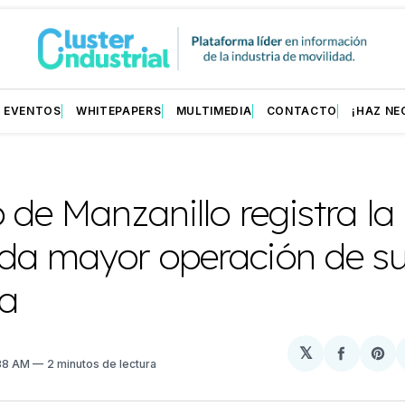
EVENTOS
WHITEPAPERS
MULTIMEDIA
CONTACTO
¡HAZ NE
 de Manzanillo registra la
da mayor operación de s
ia
𝕏
Compart
Sh
:38 AM
2 minutos de lectura
en
on
Facebo
Pin