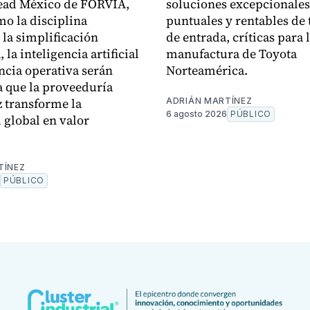
ead México de FORVIA,
soluciones excepcionales
mo la disciplina
puntuales y rentables de 
 la simplificación
de entrada, críticas para 
, la inteligencia artificial
manufactura de Toyota
encia operativa serán
Norteamérica.
a que la proveeduría
 transforme la
ADRIÁN MARTÍNEZ
6 agosto 2026
PÚBLICO
d global en valor
.
TÍNEZ
PÚBLICO