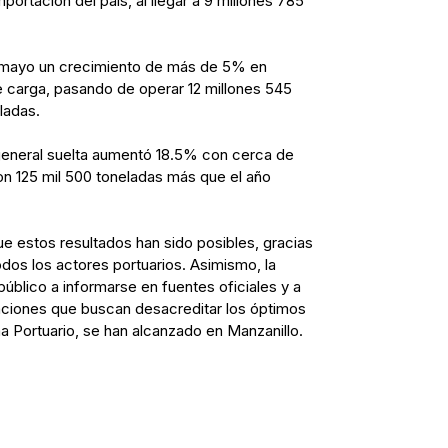
ortación del país, al llegar a 9 millones 785
a mayo un crecimiento de más de 5% en
e carga, pasando de operar 12 millones 545
eladas.
general suelta aumentó 18.5% con cerca de
ron 125 mil 500 toneladas más que el año
ue estos resultados han sido posibles, gracias
odos los actores portuarios. Asimismo, la
 público a informarse en fuentes oficiales y a
caciones que buscan desacreditar los óptimos
 Portuario, se han alcanzado en Manzanillo.