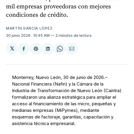
mil empresas proveedoras con mejores
condiciones de crédito.
MARTÍN GARCÍA LÓPEZ
30 junio 2026
. 10:45 AM
2 minutos de lectura
𝕏
Compartir
Share
Compartir
Share
Compartir
en
on
en
on
via
Facebook
Pinterest
LinkedIn
WhatsApp
Email
Monterrey, Nuevo León, 30 de junio de 2026.–
Nacional Financiera (Nafin) y la Cámara de la
Industria de Transformación de Nuevo León (Caintra)
formalizaron una alianza estratégica para ampliar el
acceso al financiamiento de las micro, pequeñas y
medianas empresas (MiPymes), mediante
esquemas de factoraje, garantías, capacitación y
asistencia técnica empresarial.