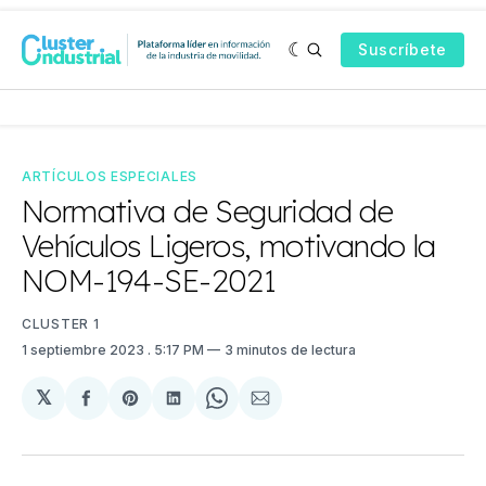
Suscríbete
ARTÍCULOS ESPECIALES
Normativa de Seguridad de
Vehículos Ligeros, motivando la
NOM-194-SE-2021
CLUSTER 1
1 septiembre 2023
. 5:17 PM
3 minutos de lectura
𝕏
Compartir
Share
Compartir
Share
Compartir
en
on
en
on
via
Facebook
Pinterest
LinkedIn
WhatsApp
Email