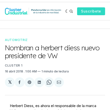
Suscríbete
AUTOMOTRIZ
Nombran a herbert diess nuevo
presidente de VW
CLUSTER 1
16 abril 2018
. 1:00 AM
1 minuto de lectura
𝕏
Compartir
Share
Compartir
Share
Compartir
en
on
en
on
via
Facebook
Pinterest
LinkedIn
WhatsApp
Email
Herbert Diess, es ahora el responsable de la marca