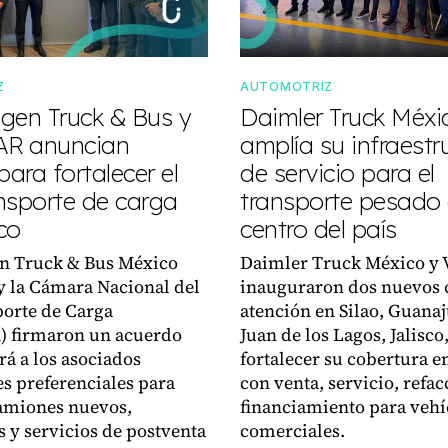
Z
AUTOMOTRIZ
gen Truck & Bus y
Daimler Truck Méxi
R anuncian
amplía su infraestr
para fortalecer el
de servicio para el
nsporte de carga
transporte pesado 
co
centro del país
n Truck & Bus México
Daimler Truck México y 
 la Cámara Nacional del
inauguraron dos nuevos 
orte de Carga
atención en Silao, Guanaj
 firmaron un acuerdo
Juan de los Lagos, Jalisco
rá a los asociados
fortalecer su cobertura en
s preferenciales para
con venta, servicio, refac
amiones nuevos,
financiamiento para vehí
s y servicios de postventa
comerciales.