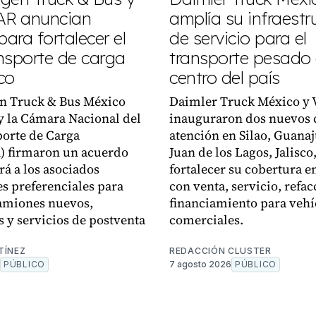
R anuncian
amplía su infraestr
para fortalecer el
de servicio para el
nsporte de carga
transporte pesado 
co
centro del país
n Truck & Bus México
Daimler Truck México y 
 la Cámara Nacional del
inauguraron dos nuevos 
orte de Carga
atención en Silao, Guanaj
 firmaron un acuerdo
Juan de los Lagos, Jalisco
rá a los asociados
fortalecer su cobertura en
s preferenciales para
con venta, servicio, refac
amiones nuevos,
financiamiento para vehí
s y servicios de postventa
comerciales.
TÍNEZ
REDACCIÓN CLUSTER
PÚBLICO
7 agosto 2026
PÚBLICO