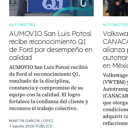
AUTOMOTRIZ
AUTOMOTRI
AUMOVIO San Luis Potosí
Volkswa
recibe reconocimiento Q1
CANACA
de Ford por desempeño en
alianza 
calidad
autotra
en Méxi
AUMOVIO San Luis Potosí recibió
de Ford el reconocimiento Q1,
Volkswage
resultado de la disciplina,
(VWTBM) y
constancia y compromiso de su
Autotransp
equipo con la calidad. El logro
(CANACAR)
fortalece la confianza del cliente y
que otorga
reconoce el trabajo colectivo.
condicione
adquirir c
MARTÍN GARCÍA LÓPEZ
refaccione
7 agosto 2026
PÚBLICO