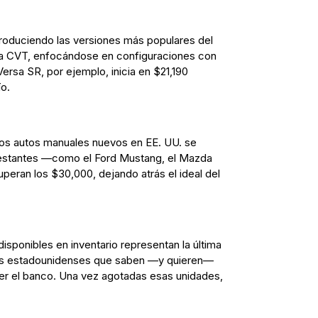
roduciendo las versiones más populares del
ca CVT, enfocándose en configuraciones con
ersa SR, por ejemplo, inicia en $21,190
ío.
 los autos manuales nuevos en EE. UU. se
estantes —como el Ford Mustang, el Mazda
peran los $30,000, dejando atrás el ideal del
isponibles en inventario representan la última
es estadounidenses que saben —y quieren—
er el banco. Una vez agotadas esas unidades,