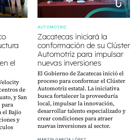
AUTOMOTRIZ
co
Zacatecas iniciará la
uctura
conformación de su Clúster
Automotriz para impulsar
en el
nuevas inversiones
El Gobierno de Zacatecas inició el
proceso para conformar el Clúster
Velocity
Automotriz estatal. La iniciativa
centros de
busca fortalecer la proveeduría
uato, y San
local, impulsar la innovación,
, para
desarrollar talento especializado y
 el Bajío
crear condiciones para atraer
ciones y
nuevas inversiones al sector.
culos
MARTÍN GARCÍA LÓPEZ