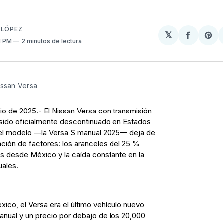
 LÓPEZ
𝕏
Compart
Sh
41 PM
2 minutos de lectura
en
on
Facebo
Pin
issan Versa
io de 2025.- El Nissan Versa con transmisión
sido oficialmente descontinuado en Estados
del modelo —la Versa S manual 2025— deja de
ción de factores: los aranceles del 25 %
s desde México y la caída constante en la
ales.
ico, el Versa era el último vehículo nuevo
anual y un precio por debajo de los 20,000