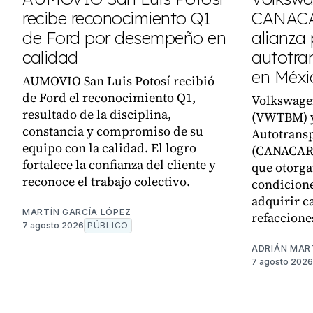
recibe reconocimiento Q1
CANACA
de Ford por desempeño en
alianza 
calidad
autotra
en Méxi
AUMOVIO San Luis Potosí recibió
de Ford el reconocimiento Q1,
Volkswage
resultado de la disciplina,
(VWTBM) y
constancia y compromiso de su
Autotransp
equipo con la calidad. El logro
(CANACAR)
fortalece la confianza del cliente y
que otorga
reconoce el trabajo colectivo.
condicione
adquirir c
MARTÍN GARCÍA LÓPEZ
refaccione
7 agosto 2026
PÚBLICO
ADRIÁN MAR
7 agosto 2026