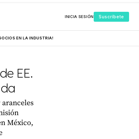
Suscríbete
INICIA SESIÓN
GOCIOS EN LA INDUSTRIA!
de EE.
nda
 aranceles
misión
en México,
e