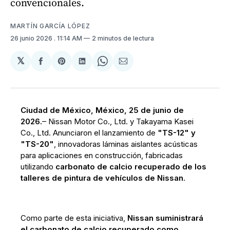
convencionales.
MARTÍN GARCÍA LÓPEZ
26 junio 2026
. 11:14 AM
2 minutos de lectura
𝕏
Compartir
Share
Compartir
Share
Compartir
en
on
en
on
via
Facebook
Pinterest
LinkedIn
WhatsApp
Email
Ciudad de México, México, 25 de junio de
2026.
– Nissan Motor Co., Ltd. y Takayama Kasei
Co., Ltd. Anunciaron el lanzamiento de
"TS-12" y
"TS-20"
, innovadoras láminas aislantes acústicas
para aplicaciones en construcción, fabricadas
utilizando
carbonato de calcio recuperado de los
talleres de pintura de vehículos de Nissan
.
Como parte de esta iniciativa,
Nissan suministrará
el carbonato de calcio recuperado como