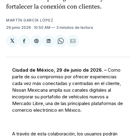
fortalecer la conexión con clientes.
MARTÍN GARCÍA LÓPEZ
29 junio 2026
. 10:50 AM
3 minutos de lectura
𝕏
Compartir
Share
Compartir
Share
Compartir
en
on
en
on
via
Facebook
Pinterest
LinkedIn
WhatsApp
Email
Ciudad de México, 29 de junio de 2026. –
Como
parte de su compromiso por ofrecer experiencias
cada vez más conectadas y centradas en el cliente,
Nissan Mexicana amplía sus canales digitales al
incorporar su portafolio de vehículos nuevos a
Mercado Libre, una de las principales plataformas de
comercio electrónico en México.
A través de esta colaboración, los usuarios podrán