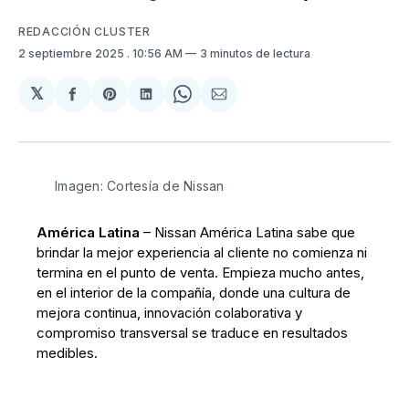
REDACCIÓN CLUSTER
2 septiembre 2025
. 10:56 AM
3 minutos de lectura
𝕏
Compartir
Share
Compartir
Share
Compartir
en
on
en
on
via
Facebook
Pinterest
LinkedIn
WhatsApp
Email
Imagen: Cortesía de Nissan
América Latina
– Nissan América Latina sabe que
brindar la mejor experiencia al cliente no comienza ni
termina en el punto de venta. Empieza mucho antes,
en el interior de la compañía, donde una cultura de
mejora continua, innovación colaborativa y
compromiso transversal se traduce en resultados
medibles.