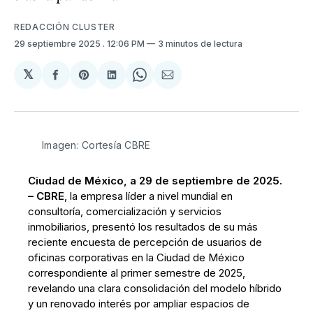
REDACCIÓN CLUSTER
29 septiembre 2025
. 12:06 PM
3 minutos de lectura
𝕏
Compartir
Share
Compartir
Share
Compartir
en
on
en
on
via
Facebook
Pinterest
LinkedIn
WhatsApp
Email
Imagen: Cortesía CBRE
Ciudad de México, a 29 de septiembre de 2025.
–
CBRE
, la empresa líder a nivel mundial en
consultoría, comercialización y servicios
inmobiliarios, presentó los resultados de su más
reciente encuesta de percepción de usuarios de
oficinas corporativas en la Ciudad de México
correspondiente al primer semestre de 2025,
revelando una clara consolidación del modelo híbrido
y un renovado interés por ampliar espacios de