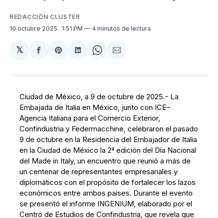
REDACCIÓN CLUSTER
10 octubre 2025
. 1:51 PM
4 minutos de lectura
𝕏
Compartir
Share
Compartir
Share
Compartir
en
on
en
on
via
Facebook
Pinterest
LinkedIn
WhatsApp
Email
Ciudad de México, a 9 de octubre de 2025.- La
Embajada de Italia en México, junto con ICE–
Agencia Italiana para el Comercio Exterior,
Confindustria y Federmacchine, celebraron el pasado
9 de octubre en la Residencia del Embajador de Italia
en la Ciudad de México la 2ª edición del Día Nacional
del Made in Italy, un encuentro que reunió a más de
un centenar de representantes empresariales y
diplomáticos con el propósito de fortalecer los lazos
económicos entre ambos países. Durante el evento
se presentó el informe INGENIUM, elaborado por el
Centro de Estudios de Confindustria, que revela que