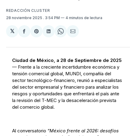
REDACCIÓN CLUSTER
28 noviembre 2025
. 3:54 PM
4 minutos de lectura
𝕏
Compartir
Share
Compartir
Share
Compartir
en
on
en
on
via
Facebook
Pinterest
LinkedIn
WhatsApp
Email
Ciudad de México, a 28 de Septiembre de 2025
— Frente a la creciente incertidumbre económica y
tensión comercial global, MUNDI, compañía del
sector tecnológico-financiero, reunió a especialistas
del sector empresarial y financiero para analizar los
riesgos y oportunidades que enfrentará el país ante
la revisión del T-MEC y la desaceleración prevista
del comercio global.
Al conversatorio
“México frente al 2026: desafíos