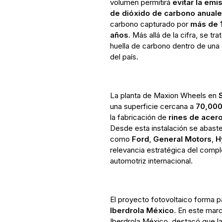
volumen permitirá
evitar la em
de dióxido de carbono anual
carbono capturado por
más de 1
años
. Más allá de la cifra, se tr
huella de carbono dentro de una 
del país.
La planta de Maxion Wheels en
una superficie cercana a
70,000
la fabricación de
rines de acero
Desde esta instalación se abast
como
Ford
,
General Motors
,
H
relevancia estratégica del comp
automotriz internacional.
El proyecto fotovoltaico forma 
Iberdrola México
. En este mar
Iberdrola México, destacó que la