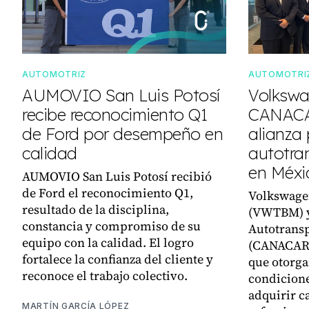
AUTOMOTRIZ
AUTOMOTRI
AUMOVIO San Luis Potosí
Volkswa
recibe reconocimiento Q1
CANACA
de Ford por desempeño en
alianza 
calidad
autotra
en Méxi
AUMOVIO San Luis Potosí recibió
de Ford el reconocimiento Q1,
Volkswage
resultado de la disciplina,
(VWTBM) y
constancia y compromiso de su
Autotransp
equipo con la calidad. El logro
(CANACAR)
fortalece la confianza del cliente y
que otorga
reconoce el trabajo colectivo.
condicione
adquirir c
MARTÍN GARCÍA LÓPEZ