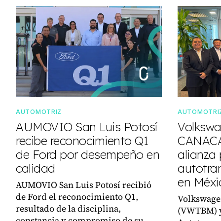
AUTOMOTRIZ
AUTOMOTRI
AUMOVIO San Luis Potosí
Volkswa
recibe reconocimiento Q1
CANACA
de Ford por desempeño en
alianza 
calidad
autotra
en Méxi
AUMOVIO San Luis Potosí recibió
de Ford el reconocimiento Q1,
Volkswage
resultado de la disciplina,
(VWTBM) y
constancia y compromiso de su