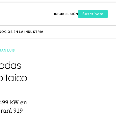
Suscríbete
INICIA SESIÓN
GOCIOS EN LA INDUSTRIA!
SAN LUIS
ladas
ltaico
 499 kW en
erará 919