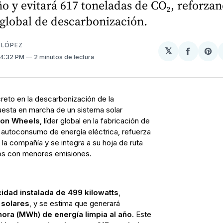
 y evitará 617 toneladas de CO₂, reforza
 global de descarbonización.
 LÓPEZ
𝕏
Compart
Sh
. 4:32 PM
2 minutos de lectura
en
on
Facebo
Pin
reto en la descarbonización de la
uesta en marcha de un sistema solar
on Wheels
, líder global en la fabricación de
al autoconsumo de energía eléctrica, refuerza
e la compañía y se integra a su hoja de ruta
vos con menores emisiones.
idad instalada de 499 kilowatts
,
 solares
, y se estima que generará
ora (MWh) de energía limpia al año
. Este