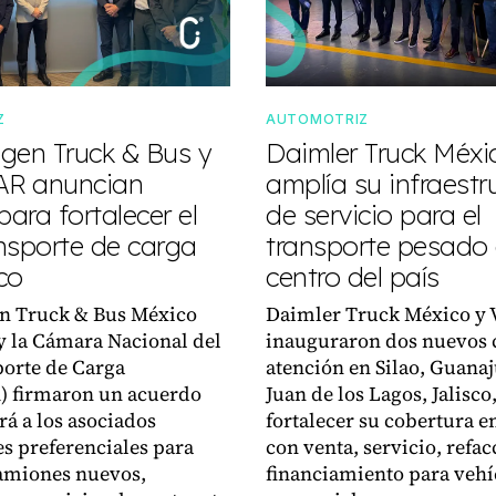
Z
AUTOMOTRIZ
gen Truck & Bus y
Daimler Truck Méxi
R anuncian
amplía su infraestr
para fortalecer el
de servicio para el
nsporte de carga
transporte pesado 
co
centro del país
n Truck & Bus México
Daimler Truck México y 
 la Cámara Nacional del
inauguraron dos nuevos 
orte de Carga
atención en Silao, Guanaj
 firmaron un acuerdo
Juan de los Lagos, Jalisco
rá a los asociados
fortalecer su cobertura en
s preferenciales para
con venta, servicio, refac
amiones nuevos,
financiamiento para vehí