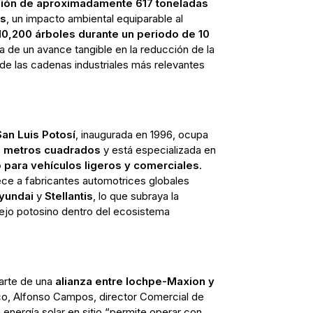
isión de aproximadamente 617 toneladas
es
, un impacto ambiental equiparable al
0,200 árboles durante un periodo de 10
ata de un avance tangible en la reducción de la
de las cadenas industriales más relevantes
San Luis Potosí
, inaugurada en 1996, ocupa
 metros cuadrados
y está especializada en
 para vehículos ligeros y comerciales
.
ece a fabricantes automotrices globales
yundai
y
Stellantis
, lo que subraya la
lejo potosino dentro del ecosistema
parte de una
alianza entre Iochpe‑Maxion y
co, Alfonso Campos, director Comercial de
 energía solar en sitio “permite operar con