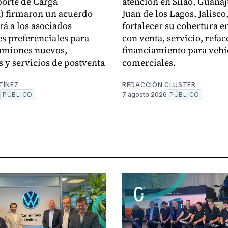
orte de Carga
atención en Silao, Guanaj
 firmaron un acuerdo
Juan de los Lagos, Jalisco
rá a los asociados
fortalecer su cobertura en
s preferenciales para
con venta, servicio, refac
amiones nuevos,
financiamiento para vehí
s y servicios de postventa
comerciales.
TÍNEZ
REDACCIÓN CLUSTER
PÚBLICO
7 agosto 2026
PÚBLICO