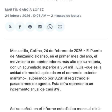
MARTÍN GARCÍA LÓPEZ
24 febrero 2026
. 10:06 AM
2 minutos de lectura
𝕏
Compartir
Share
Compartir
Share
Compartir
en
on
en
on
via
Facebook
Pinterest
LinkedIn
WhatsApp
Email
Manzanillo, Colima, 24 de febrero de 2026.- El Puerto
de Manzanillo alcanzó, en el primer mes del año, el
movimiento de contenedores más alto de su historia,
con un acumulado superior a 354 mil TEUs -que es la
unidad de medida aplicada en el comercio exterior
marítimo-, superando por 8,281 al registrado el
pasado mes de agosto. Esta cifra representó un
incremento anual de casi 8%.
Así se señala en el informe estadístico mensual de la