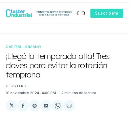
Suscríbete
CAPITAL HUMANO
¡Llegó la temporada alta! Tres
claves para evitar la rotación
temprana
CLUSTER 1
18 noviembre 2024
. 4:00 PM
2 minutos de lectura
𝕏
Compartir
Share
Compartir
Share
Compartir
en
on
en
on
via
Facebook
Pinterest
LinkedIn
WhatsApp
Email