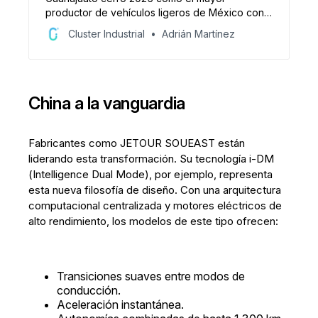
productor de vehículos ligeros de México con
877,463 unidades y 22.1% del total nacional.
Cluster Industrial
Adrián Martínez
Toyota lideró el crecimiento y los modelos
híbridos ganaron peso en el Bajío.
China a la vanguardia
Fabricantes como JETOUR SOUEAST están
liderando esta transformación. Su tecnología i-DM
(Intelligence Dual Mode), por ejemplo, representa
esta nueva filosofía de diseño. Con una arquitectura
computacional centralizada y motores eléctricos de
alto rendimiento, los modelos de este tipo ofrecen:
Transiciones suaves entre modos de
conducción.
Aceleración instantánea.