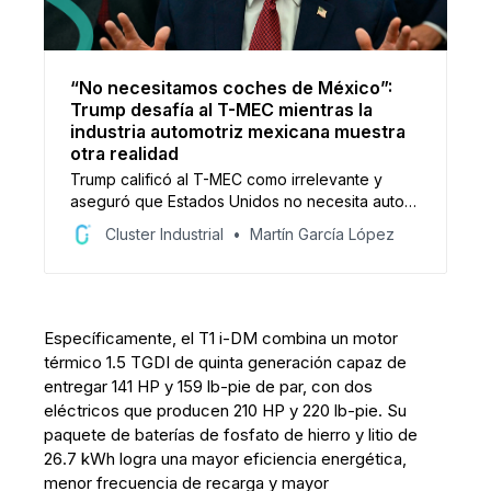
“No necesitamos coches de México”:
Trump desafía al T-MEC mientras la
industria automotriz mexicana muestra
otra realidad
Trump calificó al T-MEC como irrelevante y
aseguró que Estados Unidos no necesita autos
de México ni Canadá. Sin embargo, los datos
Cluster Industrial
Martín García López
muestran una fuerte integración automotriz:
87% de las exportaciones de autopartes
mexicanas van a EE. UU. y 78.4% de los
vehículos se envían a ese mercado.
Específicamente, el T1 i-DM combina un motor
térmico 1.5 TGDI de quinta generación capaz de
entregar 141 HP y 159 lb-pie de par, con dos
eléctricos que producen 210 HP y 220 lb-pie. Su
paquete de baterías de fosfato de hierro y litio de
26.7 kWh logra una mayor eficiencia energética,
menor frecuencia de recarga y mayor