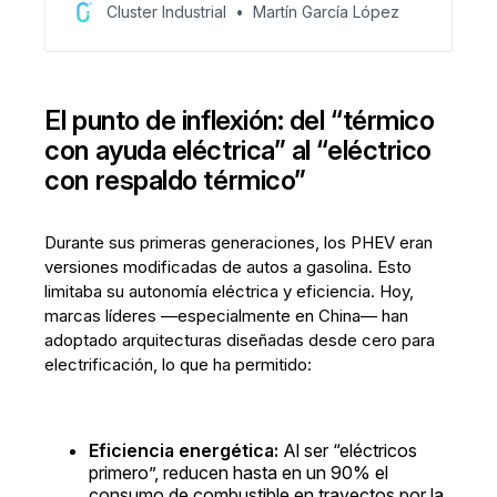
segmento. Modelos como Versa, Aveo, CX-30 y
Cluster Industrial
Martín García López
NP300 encabezaron sus categorías y marcaron
la pauta del mercado.
El punto de inflexión: del “térmico
con ayuda eléctrica” al “eléctrico
con respaldo térmico”
Durante sus primeras generaciones, los PHEV eran
versiones modificadas de autos a gasolina. Esto
limitaba su autonomía eléctrica y eficiencia. Hoy,
marcas líderes —especialmente en China— han
adoptado arquitecturas diseñadas desde cero para
electrificación, lo que ha permitido:
Eficiencia energética:
Al ser “eléctricos
primero”, reducen hasta en un 90% el
consumo de combustible en trayectos por la