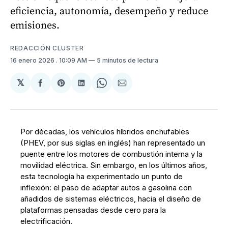
eficiencia, autonomía, desempeño y reduce
emisiones.
REDACCIÓN CLUSTER
16 enero 2026
. 10:09 AM
5 minutos de lectura
𝕏
Compartir
Share
Compartir
Share
Compartir
en
on
en
on
via
Facebook
Pinterest
LinkedIn
WhatsApp
Email
Por décadas, los vehículos híbridos enchufables
(PHEV, por sus siglas en inglés) han representado un
puente entre los motores de combustión interna y la
movilidad eléctrica. Sin embargo, en los últimos años,
esta tecnología ha experimentado un punto de
inflexión: el paso de adaptar autos a gasolina con
añadidos de sistemas eléctricos, hacia el diseño de
plataformas pensadas desde cero para la
electrificación.