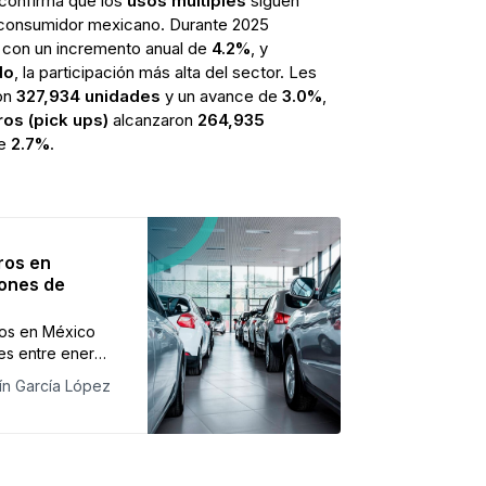
 confirma que los
usos múltiples
siguen
 consumidor mexicano. Durante 2025
, con un incremento anual de
4.2%
, y
do
, la participación más alta del sector. Les
on
327,934 unidades
y un avance de
3.0%
,
os (pick ups)
alcanzaron
264,935
de
2.7%
.
ros en
lones de
ros en México
es entre enero
cimiento de
ín García López
comercializaron
an y GM como