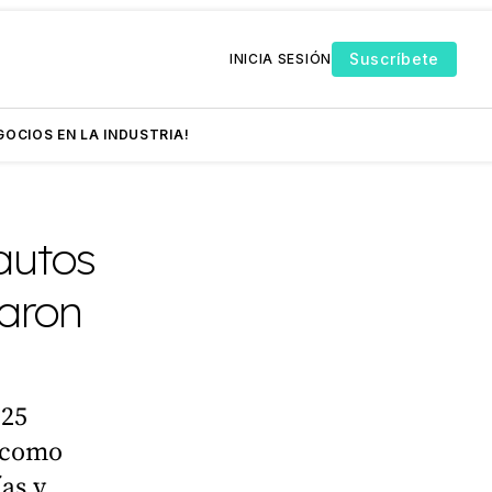
Suscríbete
INICIA SESIÓN
GOCIOS EN LA INDUSTRIA!
 autos
naron
025
 como
as y