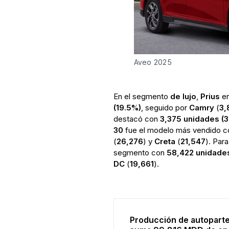
Aveo 2025
En el segmento
de lujo
,
Prius
en
(19.5%)
, seguido por
Camry
(
3,
destacó con
3,375 unidades (
30
fue el modelo más vendido 
(
26,276
) y
Creta
(
21,547
). Par
segmento con
58,422 unidades
DC
(
19,661
).
Producción de autopart