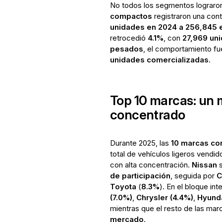
No todos los segmentos lograron 
compactos
registraron una con
unidades en 2024 a 256,845 
retrocedió
4.1%
, con
27,969 un
pesados
, el comportamiento fu
unidades comercializadas
.
Top 10 marcas: un
concentrado
Durante 2025, las
10 marcas co
total de vehículos ligeros vendi
con alta concentración.
Nissan
s
de participación
, seguida por
C
Toyota
(
8.3%
). En el bloque i
(7.0%)
,
Chrysler (4.4%)
,
Hyunda
mientras que el resto de las ma
mercado
.