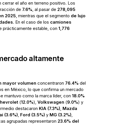
cerrar el año en terreno positivo. Los
tracción de
7.6%
, al pasar de
278,095
en 2025
, mientras que el segmento
de lujo
idades
. En el caso de los
camiones
e prácticamente estable, con
1,776
 mercado altamente
n mayor volumen
concentraron
76.4%
del
dos en México, lo que confirma un mercado
e mantuvo como la marca líder, con
18.0%
hevrolet
(
12.0%
),
Volkswagen
(
9.0%
) y
ntermedio destacaron
KIA (7.3%)
,
Mazda
i (3.6%)
,
Ford (3.5%)
y
MG (3.2%)
,
rcas agrupadas representaron
23.6% del