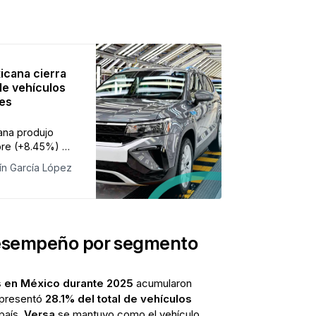
icana cierra
de vehículos
nes
cana produjo
bre (+8.45%) y
n 2025, la
ín García López
lones (-0.9%) y
(-2.68%),
EE. UU.
desempeño por segmento
 en México durante 2025
acumularon
representó
28.1% del total de vehículos
país.
Versa
se mantuvo como el vehículo