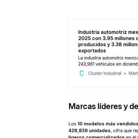
Industria automotriz mex
2025 con 3.95 millones 
producidos y 3.38 millo
exportados
La industria automotriz mexi
243,961 vehículos en diciem
exportó 227,262 (-14.55%). E
Cluster Industrial
Mart
producción acumuló 3.95 mil
la exportación 3.38 millones 
impactadas por aranceles de 
Marcas líderes y 
Los
10 modelos más vendidos
428,839 unidades
, cifra que 
ligeros comercializados
en el 