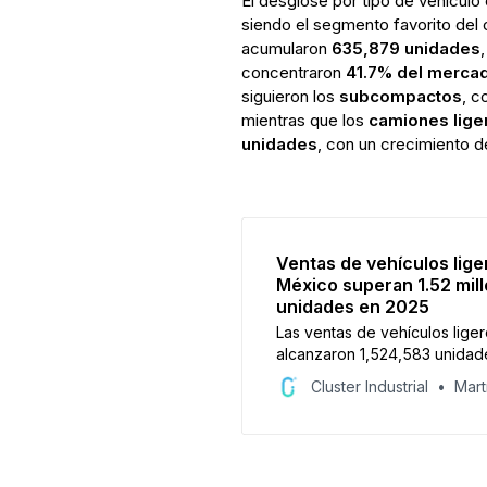
El desglose por tipo de vehículo
siendo el segmento favorito del
acumularon
635,879 unidades
concentraron
41.7% del merca
siguieron los
subcompactos
, c
mientras que los
camiones liger
unidades
, con un crecimiento 
Ventas de vehículos lige
México superan 1.52 mil
unidades en 2025
Las ventas de vehículos lige
alcanzaron 1,524,583 unidad
y diciembre de 2025, un cre
Cluster Industrial
Mart
1.3% anual. En diciembre se 
154,395 unidades, con Niss
líderes del mercado.