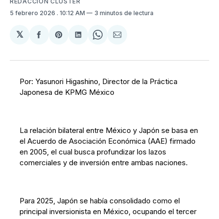
REDACCIÓN CLUSTER
5 febrero 2026
. 10:12 AM
3 minutos de lectura
𝕏
Compartir
Share
Compartir
Share
Compartir
en
on
en
on
via
Facebook
Pinterest
LinkedIn
WhatsApp
Email
Por: Yasunori Higashino, Director de la Práctica
Japonesa de KPMG México
La relación bilateral entre México y Japón se basa en
el Acuerdo de Asociación Económica (AAE) firmado
en 2005, el cual busca profundizar los lazos
comerciales y de inversión entre ambas naciones.
Para 2025, Japón se había consolidado como el
principal inversionista en México, ocupando el tercer