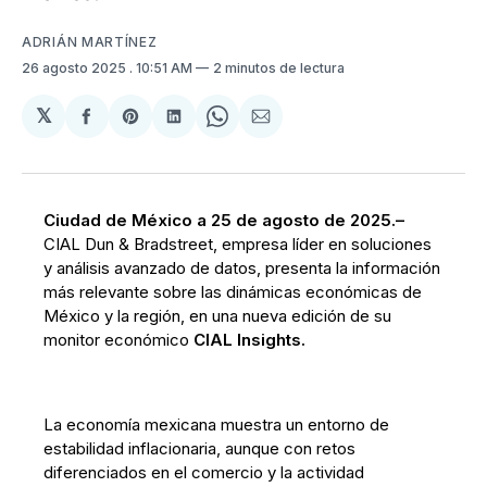
ADRIÁN MARTÍNEZ
26 agosto 2025
. 10:51 AM
2 minutos de lectura
𝕏
Compartir
Share
Compartir
Share
Compartir
en
on
en
on
via
Facebook
Pinterest
LinkedIn
WhatsApp
Email
Ciudad de México a 25 de agosto de 2025.–
CIAL Dun & Bradstreet, empresa líder en soluciones
y análisis avanzado de datos, presenta la información
más relevante sobre las dinámicas económicas de
México y la región, en una nueva edición de su
monitor económico
CIAL Insights.
La economía mexicana muestra un entorno de
estabilidad inflacionaria, aunque con retos
diferenciados en el comercio y la actividad