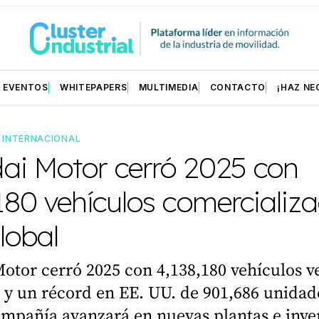
EVENTOS
WHITEPAPERS
MULTIMEDIA
CONTACTO
¡HAZ NE
—
INTERNACIONAL
ai Motor cerró 2025 con
180 vehículos comercializ
global
tor cerró 2025 con 4,138,180 vehículos v
 y un récord en EE. UU. de 901,686 unidad
ompañía avanzará en nuevas plantas e inve