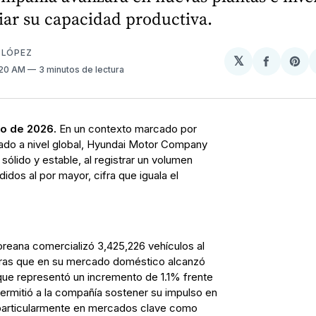
iar su capacidad productiva.
 LÓPEZ
𝕏
Compart
Sh
:20 AM
3 minutos de lectura
en
on
Facebo
Pin
ro de 2026.
En un contexto marcado por
ado a nivel global, Hyundai Motor Company
lido y estable, al registrar un volumen
idos al por mayor, cifra que iguala el
oreana comercializó 3,425,226 vehículos al
tras que en su mercado doméstico alcanzó
que representó un incremento de 1.1% frente
ermitió a la compañía sostener su impulso en
 particularmente en mercados clave como