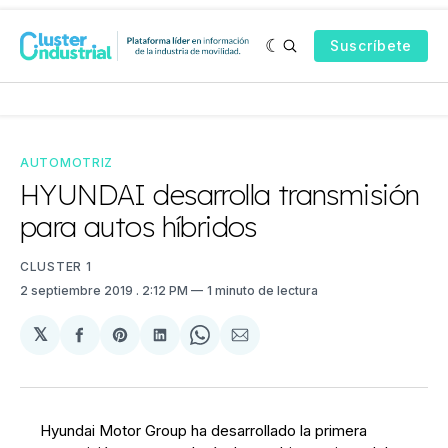
Suscríbete
AUTOMOTRIZ
HYUNDAI desarrolla transmisión
para autos híbridos
CLUSTER 1
2 septiembre 2019
. 2:12 PM
1 minuto de lectura
𝕏
Compartir
Share
Compartir
Share
Compartir
en
on
en
on
via
Facebook
Pinterest
LinkedIn
WhatsApp
Email
Hyundai Motor Group ha desarrollado la primera