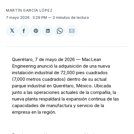
MARTÍN GARCÍA LÓPEZ
7 mayo 2026
. 3:29 PM
2 minutos de lectura
𝕏
Compartir
Share
Compartir
Share
Compartir
en
on
en
on
via
Facebook
Pinterest
LinkedIn
WhatsApp
Email
Querétaro, 7 de mayo de 2026 — MacLean
Engineering anunció la adquisición de una nueva
instalación industrial de 72,000 pies cuadrados
(7,000 metros cuadrados) dentro de su actual
parque industrial en Querétaro, México. Ubicada
junto a las operaciones actuales de la compañía, la
nueva planta respaldará la expansión continua de las
capacidades de manufactura y servicio de la
empresa en la región.