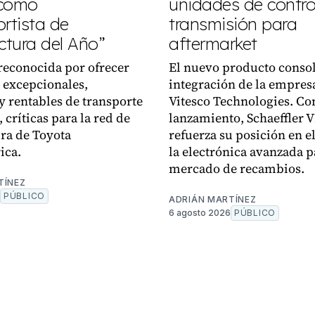
 como
unidades de control
rtista de
transmisión para
tura del Año”
aftermarket
reconocida por ofrecer
El nuevo producto consol
 excepcionales,
integración de la empres
y rentables de transporte
Vitesco Technologies. Co
 críticas para la red de
lanzamiento, Schaeffler 
ra de Toyota
refuerza su posición en el
ica.
la electrónica avanzada p
mercado de recambios.
TÍNEZ
PÚBLICO
ADRIÁN MARTÍNEZ
6 agosto 2026
PÚBLICO