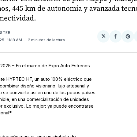
os, 445 km de autonomía y avanzada tecn
nectividad.
USTER
𝕏
Compart
Sh
025
. 11:18 AM
2 minutos de lectura
en
on
Facebo
Pin
e 2025 – En el marco de Expo Auto Estrenos
te HYPTEC HT, un auto 100% eléctrico que
combinar diseño visionario, lujo artesanal y
o se convierte así en uno de los pocos países
ible, en una comercialización de unidades
er exclusivo. Lo mejor: ya puede encontrarse
ional*
ducción masiva, sino un símbolo de