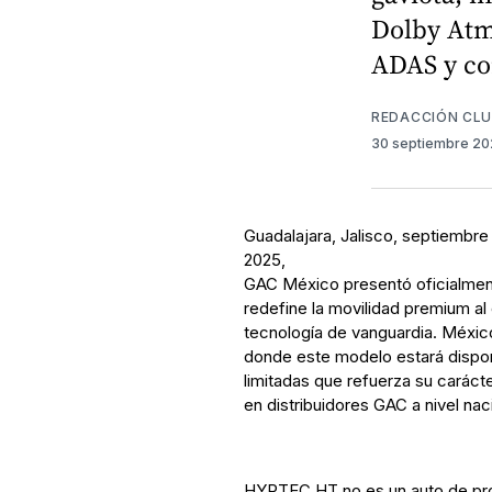
Dolby Atm
ADAS y co
REDACCIÓN CL
30 septiembre 2
Guadalajara, Jalisco, septiembr
2025,
GAC México presentó oficialmen
redefine la movilidad premium al 
tecnología de vanguardia. Méxic
donde este modelo estará dispon
limitadas que refuerza su caráct
en distribuidores GAC a nivel nac
HYPTEC HT no es un auto de pro