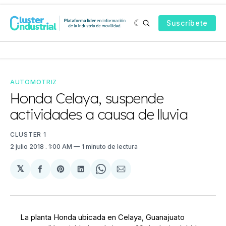
Suscríbete
AUTOMOTRIZ
Honda Celaya, suspende
actividades a causa de lluvia
CLUSTER 1
2 julio 2018
. 1:00 AM
1 minuto de lectura
𝕏
Compartir
Share
Compartir
Share
Compartir
en
on
en
on
via
Facebook
Pinterest
LinkedIn
WhatsApp
Email
La planta Honda ubicada en Celaya, Guanajuato