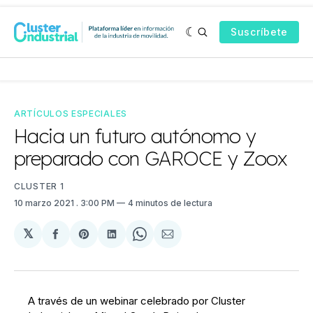
Suscríbete
ARTÍCULOS ESPECIALES
Hacia un futuro autónomo y
preparado con GAROCE y Zoox
CLUSTER 1
10 marzo 2021
. 3:00 PM
4 minutos de lectura
𝕏
Compartir
Share
Compartir
Share
Compartir
en
on
en
on
via
Facebook
Pinterest
LinkedIn
WhatsApp
Email
A través de un webinar celebrado por Cluster