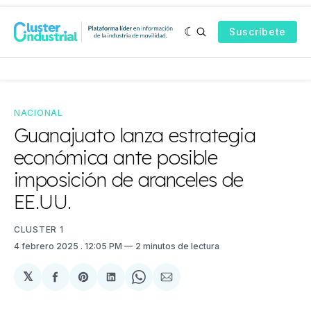
Suscríbete
NACIONAL
Guanajuato lanza estrategia
económica ante posible
imposición de aranceles de
EE.UU.
CLUSTER 1
4 febrero 2025
. 12:05 PM
2 minutos de lectura
𝕏
Compartir
Share
Compartir
Share
Compartir
en
on
en
on
via
Facebook
Pinterest
LinkedIn
WhatsApp
Email