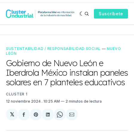
Suscríbete
SUSTENTABILIDAD / RESPONSABILIDAD SOCIAL
—
NUEVO
LEÓN
Gobierno de Nuevo León e
Iberdrola México instalan paneles
solares en 7 planteles educativos
CLUSTER 1
12 noviembre 2024
. 10:25 AM
2 minutos de lectura
𝕏
Compartir
Share
Compartir
Share
Compartir
en
on
en
on
via
Facebook
Pinterest
LinkedIn
WhatsApp
Email