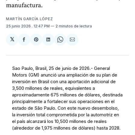
manufactura.
MARTÍN GARCÍA LÓPEZ
25 junio 2026
. 12:47 PM
2 minutos de lectura
𝕏
Compartir
Share
Compartir
Share
Compartir
en
on
en
on
via
Facebook
Pinterest
LinkedIn
WhatsApp
Email
Sao Paulo, Brasil, 25 de junio de 2026.- General
Motors (GM) anunció una ampliación de su plan de
inversión en Brasil con una aportación adicional de
3,500 millones de reales, equivalentes a
aproximadamente 675 millones de dólares, destinada
principalmente a fortalecer sus operaciones en el
estado de São Paulo. Con este nuevo desembolso,
la inversión total comprometida por la automotriz en
el país alcanzará los 10,500 millones de reales
(alrededor de 1,975 millones de dólares) hasta 2028.