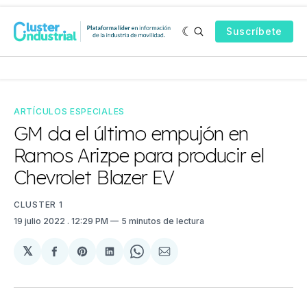
Suscríbete
ARTÍCULOS ESPECIALES
GM da el último empujón en
Ramos Arizpe para producir el
Chevrolet Blazer EV
CLUSTER 1
19 julio 2022
. 12:29 PM
5 minutos de lectura
𝕏
Compartir
Share
Compartir
Share
Compartir
en
on
en
on
via
Facebook
Pinterest
LinkedIn
WhatsApp
Email