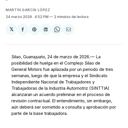
MARTÍN GARCÍA LÓPEZ
24 marzo 2026
. 4:52 PM
2 minutos de lectura
𝕏
Compartir
Share
Compartir
Share
Compartir
en
on
en
on
via
Facebook
Pinterest
LinkedIn
WhatsApp
Email
Silao, Guanajuato, 24 de marzo de 2026.— La
posibilidad de huelga en el Complejo Silao de
General Motors fue aplazada por un periodo de tres
semanas, luego de que la empresa y el Sindicato
Independiente Nacional de Trabajadores y
Trabajadoras de la Industria Automotriz (SINTTIA)
alcanzaran un acuerdo preliminar en el proceso de
revisión contractual. El entendimiento, sin embargo,
aún deberá ser sometido a consulta y aprobación por
parte de la base trabajadora.