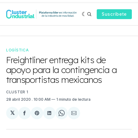
Suscríbete
LOGÍSTICA
Freightliner entrega kits de
apoyo para la contingencia a
transportistas mexicanos
CLUSTER 1
28 abril 2020
. 10:00 AM
1 minuto de lectura
𝕏
Compartir
Share
Compartir
Share
Compartir
en
on
en
on
via
Facebook
Pinterest
LinkedIn
WhatsApp
Email