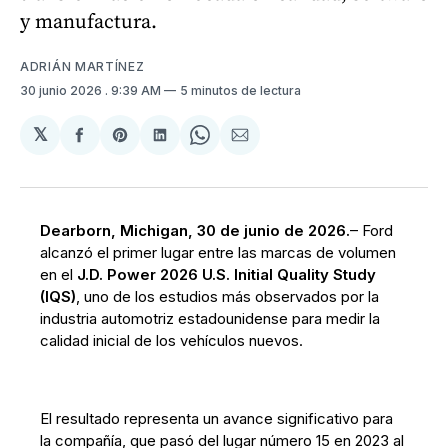
y manufactura.
ADRIÁN MARTÍNEZ
30 junio 2026
. 9:39 AM
5 minutos de lectura
𝕏
Compartir
Share
Compartir
Share
Compartir
en
on
en
on
via
Facebook
Pinterest
LinkedIn
WhatsApp
Email
Dearborn, Michigan, 30 de junio de 2026.
– Ford
alcanzó el primer lugar entre las marcas de volumen
en el
J.D. Power 2026 U.S. Initial Quality Study
(IQS)
, uno de los estudios más observados por la
industria automotriz estadounidense para medir la
calidad inicial de los vehículos nuevos.
El resultado representa un avance significativo para
la compañía, que pasó del lugar número 15 en 2023 al