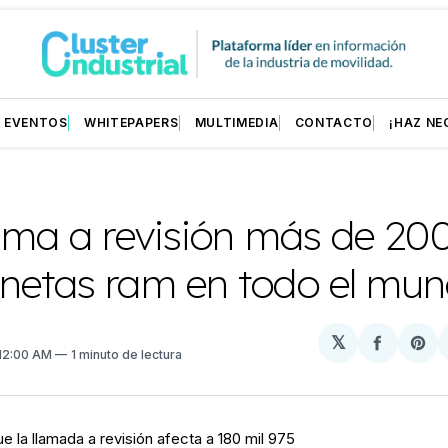
EVENTOS
WHITEPAPERS
MULTIMEDIA
CONTACTO
¡HAZ NE
ama a revisión más de 200
netas ram en todo el mu
𝕏
Compart
Sh
 12:00 AM
1 minuto de lectura
en
on
Facebo
Pin
la llamada a revisión afecta a 180 mil 975