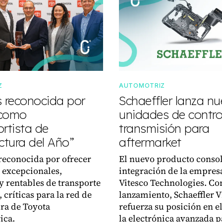
Z
AUTOMOTRIZ
s reconocida por
Schaeffler lanza n
 como
unidades de control
rtista de
transmisión para
tura del Año”
aftermarket
reconocida por ofrecer
El nuevo producto consol
 excepcionales,
integración de la empres
y rentables de transporte
Vitesco Technologies. Co
 críticas para la red de
lanzamiento, Schaeffler 
ra de Toyota
refuerza su posición en el
ica.
la electrónica avanzada p