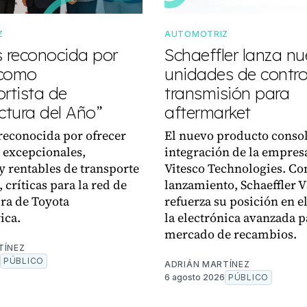
Z
AUTOMOTRIZ
s reconocida por
Schaeffler lanza n
 como
unidades de control
rtista de
transmisión para
tura del Año”
aftermarket
reconocida por ofrecer
El nuevo producto consol
 excepcionales,
integración de la empres
y rentables de transporte
Vitesco Technologies. Co
 críticas para la red de
lanzamiento, Schaeffler 
ra de Toyota
refuerza su posición en el
ica.
la electrónica avanzada p
mercado de recambios.
TÍNEZ
PÚBLICO
ADRIÁN MARTÍNEZ
6 agosto 2026
PÚBLICO