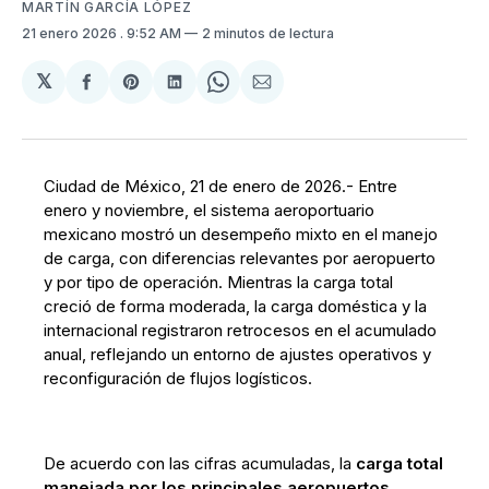
MARTÍN GARCÍA LÓPEZ
21 enero 2026
. 9:52 AM
2 minutos de lectura
𝕏
Compartir
Share
Compartir
Share
Compartir
en
on
en
on
via
Facebook
Pinterest
LinkedIn
WhatsApp
Email
Ciudad de México, 21 de enero de 2026.- Entre
enero y noviembre, el sistema aeroportuario
mexicano mostró un desempeño mixto en el manejo
de carga, con diferencias relevantes por aeropuerto
y por tipo de operación. Mientras la carga total
creció de forma moderada, la carga doméstica y la
internacional registraron retrocesos en el acumulado
anual, reflejando un entorno de ajustes operativos y
reconfiguración de flujos logísticos.
De acuerdo con las cifras acumuladas, la
carga total
manejada por los principales aeropuertos