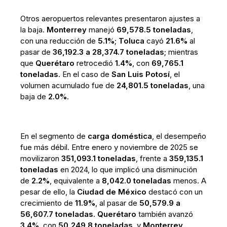
Otros aeropuertos relevantes presentaron ajustes a
la baja.
Monterrey
manejó
69,578.5 toneladas
,
con una reducción de
5.1%
;
Toluca
cayó
21.6%
al
pasar de
36,192.3 a 28,374.7 toneladas
; mientras
que
Querétaro
retrocedió
1.4%
, con
69,765.1
toneladas
. En el caso de
San Luis Potosí
, el
volumen acumulado fue de
24,801.5 toneladas
, una
baja de
2.0%
.
En el segmento de
carga doméstica
, el desempeño
fue más débil. Entre enero y noviembre de 2025 se
movilizaron
351,093.1 toneladas
, frente a
359,135.1
toneladas
en 2024, lo que implicó una disminución
de
2.2%
, equivalente a
8,042.0 toneladas
menos. A
pesar de ello, la
Ciudad de México
destacó con un
crecimiento de
11.9%
, al pasar de
50,579.9 a
56,607.7 toneladas
.
Querétaro
también avanzó
3.4%
, con
50,249.8 toneladas
, y
Monterrey