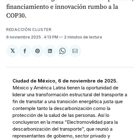
financiamiento e innovación rumbo a la
COP30.
REDACCIÓN CLUSTER
6 noviembre 2025
. 4:13 PM
2 minutos de lectura
𝕏
Compartir
Share
Compartir
Share
Compartir
en
on
en
on
via
Facebook
Pinterest
LinkedIn
WhatsApp
Email
Ciudad de México, 6 de noviembre de 2025.
México y América Latina tienen la oportunidad de
liderar una transformación estructural del transporte a
fin de transitar a una transición energética justa que
contemple tanto la descarbonización como la
protección de la salud de las personas. Así lo
concluyeron en la mesa “Electromovilidad para la
descarbonización del transporte”, que reunió a
representantes de gobierno, sector privado y