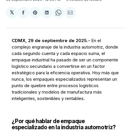
𝕏
Compartir
Share
Compartir
Share
Compartir
en
on
en
on
via
Facebook
Pinterest
LinkedIn
WhatsApp
Email
CDMX, 29 de septiembre de 2025.-
En el
complejo engranaje de la industria automotriz, donde
cada segundo cuenta y cada espacio suma, el
empaque industrial ha pasado de ser un componente
logístico secundario a convertirse en un factor
estratégico para la eficiencia operativa. Hoy más que
nunca, los empaques especializados representan un
punto de quiebre entre procesos logísticos
tradicionales y modelos de manufactura más
inteligentes, sostenibles y rentables.
¿Por qué hablar de empaque
especializado en la industria automotriz?